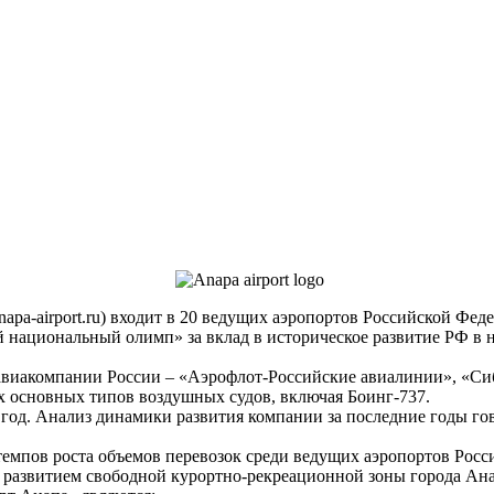
pa-airport.ru) входит в 20 ведущих аэропортов Российской Феде
й национальный олимп» за вклад в историческое развитие РФ в
виакомпании России – «Аэрофлот-Российские авиалинии», «Сиб
х основных типов воздушных судов, включая Боинг-737.
год. Анализ динамики развития компании за последние годы гов
емпов роста объемов перевозок среди ведущих аэропортов Росс
с развитием свободной курортно-рекреационной зоны города Ан