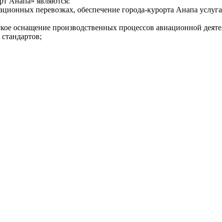
т Анапа» являются:
ационных перевозках, обеспечение города-курорта Анапа услуг
;
кое оснащение производственных процессов авиационной деяте
 стандартов;