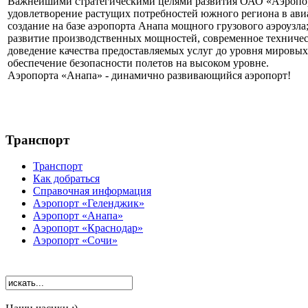
Важнейшими стратегическими целями развития ОАО «Аэропор
удовлетворение растущих потребностей южного региона в ави
создание на базе аэропорта Анапа мощного грузового аэроузла
развитие производственных мощностей, современное техничес
доведение качества предоставляемых услуг до уровня мировых
обеспечение безопасности полетов на высоком уровне.
Аэропорта «Анапа» - динамично развивающийся аэропорт!
Транспорт
Транспорт
Как добраться
Справочная информация
Аэропорт «Геленджик»
Аэропорт «Анапа»
Аэропорт «Краснодар»
Аэропорт «Сочи»